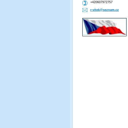
+420607972757
r-vitek@
seznam.c
z