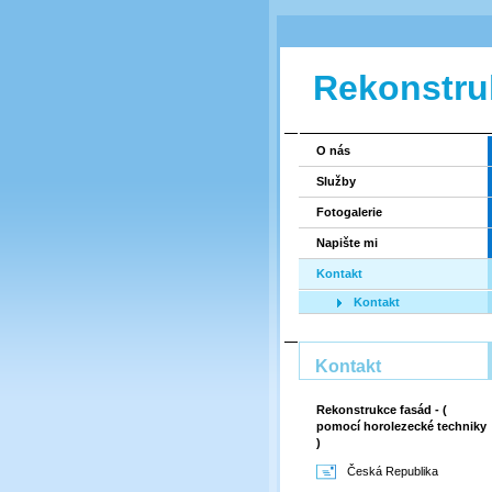
Rekonstru
O nás
Služby
Fotogalerie
Napište mi
Kontakt
Kontakt
Kontakt
Rekonstrukce fasád - (
pomocí horolezecké techniky
)
Česká Republika