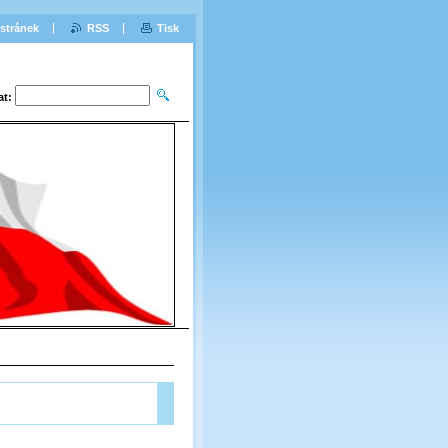
stránek
RSS
Tisk
at: